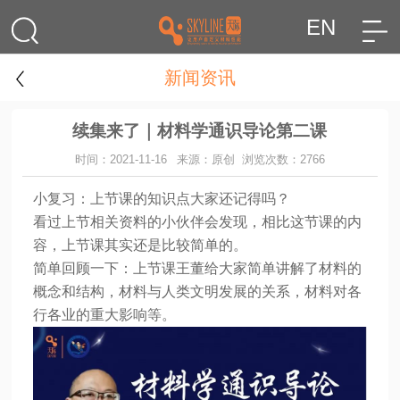
EN
新闻资讯
续集来了｜材料学通识导论第二课
时间：2021-11-16
来源：原创
浏览次数：2766
小复习
：
上节课的知识点大家还记得吗？
看过上节相关资料的小伙伴会发现，
相比这节课的
内
容，
上节课其实还是比较简单的
。
简单回顾一下：
上节课王董给大家简单讲解了
材料的
概念和结构，材料与人类文明发展的关系，材料对各
行各业的重大影响
等。