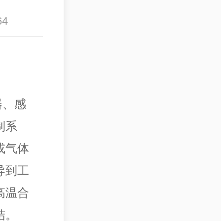
4
器、感
制系
或气体
导到工
高温合
结。