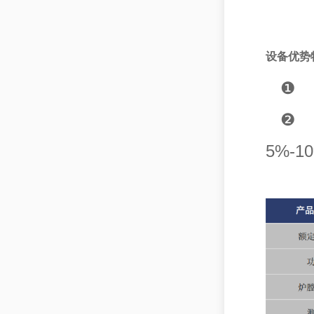
设备优势
❶ ⾼
❷ 
5%-1