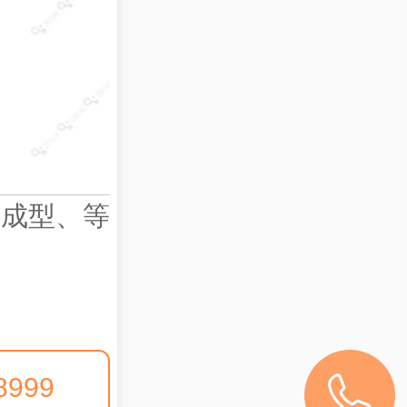
射成型、等
8999