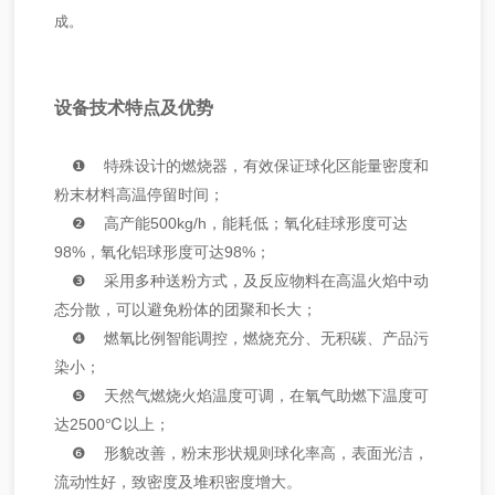
成。
设备技术特点及优势
❶ 特殊设计的燃烧器，有效保证球化区能量密度和
粉末材料⾼温停留时间；
❷
⾼产能500kg/h，能耗低；氧化硅球形度可达
98%，氧化铝球形度可达98%；
❸
采⽤多种送粉⽅式，及反应物料在⾼温⽕焰中动
态分散，可以避免粉体的团聚和⻓⼤；
❹
燃氧⽐例智能调控，燃烧充分、⽆积碳、产品污
染⼩；
❺
天然⽓燃烧⽕焰温度可调，在氧⽓助燃下温度可
达2500℃以上；
❻
形貌改善，粉末形状规则球化率⾼，表⾯光洁，
流动性好，致密度及堆积密度增⼤。