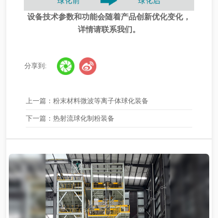
设备技术参数和功能会随着产品创新优化变化，
详情请联系我们。
分享到:
上一篇：
粉末材料微波等离子体球化装备
下一篇：
热射流球化制粉装备