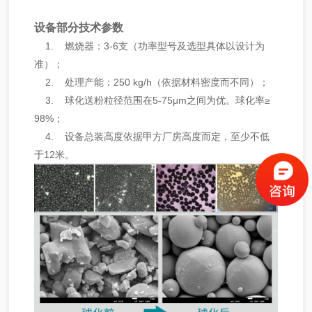
设备部分技术参数
1. 燃烧器：3-6⽀（功率型号及选型具体以设计为
准）；
2.
处理产能：250 kg/h（依据材料密度⽽不同）；
3.
球化送粉粒径范围在5-75μm之间为优。球化率≥
98%；
4.
设备总装⾼度依据甲⽅⼚房⾼度⽽定，⾄少不低
于12⽶。